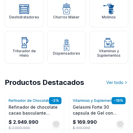
Deshidratadores
Churros Maker
Molinos
Triturador de
Vitaminas y
Dispensadores
Hielo
Suplementos
Productos Destacados
Ver todo
Refinador de Chocolate
-
2
%
Vitaminas y Suplementos
-
15
%
Agregar
Agregar
Refinador de chocolate
Gelasimi Forte 30
cacao basculante
capsula de Gel con
Premier Melanger 10
Biotina
$ 2.949.990
$ 169.990
libras
$ 2.999.990
$ 199.990