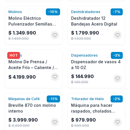
Molinos
-
10
%
Deshidratadores
-
7
%
Agregar
Agregar
Molino Eléctrico
Deshidratador 12
Pulverizador Semillas
Bandejas Acero Digital
Hierbas, Granos 2000g
$ 1.349.990
$ 1.799.990
$ 1.499.990
$ 1.929.990
Molinos
HOT
Dispensadores
-
3
%
Agregar
Agregar
Molino De Prensa /
Dispensador de vasos 4
Aceite Frío – Caliente /
a 10 OZ
Acero Industrial 1500W
$ 144.990
$ 4.199.990
$ 149.990
Máquinas de Café
-
11
%
Triturador de Hielo
-
2
%
Agregar
Agregar
Breville 870 con molino
Máquina para hacer
interno
raspados, cholados
triturador de hielo 440
$ 3.999.990
$ 979.990
lbs
$ 4.499.990
$ 999.990