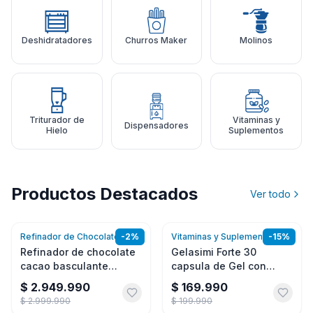
Deshidratadores
Churros Maker
Molinos
Triturador de
Vitaminas y
Dispensadores
Hielo
Suplementos
Productos Destacados
Ver todo
Refinador de Chocolate
-
2
%
Vitaminas y Suplementos
-
15
%
Agregar
Agregar
Refinador de chocolate
Gelasimi Forte 30
cacao basculante
capsula de Gel con
Premier Melanger 10
Biotina
$ 2.949.990
$ 169.990
libras
$ 2.999.990
$ 199.990