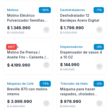
Molinos
-
10
%
Deshidratadores
-
7
%
Agregar
Agregar
Molino Eléctrico
Deshidratador 12
Pulverizador Semillas
Bandejas Acero Digital
Hierbas, Granos 2000g
$ 1.349.990
$ 1.799.990
$ 1.499.990
$ 1.929.990
Molinos
HOT
Dispensadores
-
3
%
Agregar
Agregar
Molino De Prensa /
Dispensador de vasos 4
Aceite Frío – Caliente /
a 10 OZ
Acero Industrial 1500W
$ 144.990
$ 4.199.990
$ 149.990
Máquinas de Café
-
11
%
Triturador de Hielo
-
2
%
Agregar
Agregar
Breville 870 con molino
Máquina para hacer
interno
raspados, cholados
triturador de hielo 440
$ 3.999.990
$ 979.990
lbs
$ 4.499.990
$ 999.990