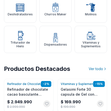
Deshidratadores
Churros Maker
Molinos
Triturador de
Vitaminas y
Dispensadores
Hielo
Suplementos
Productos Destacados
Ver todo
Refinador de Chocolate
-
2
%
Vitaminas y Suplementos
-
15
%
Agregar
Agregar
Refinador de chocolate
Gelasimi Forte 30
cacao basculante
capsula de Gel con
Premier Melanger 10
Biotina
$ 2.949.990
$ 169.990
libras
$ 2.999.990
$ 199.990